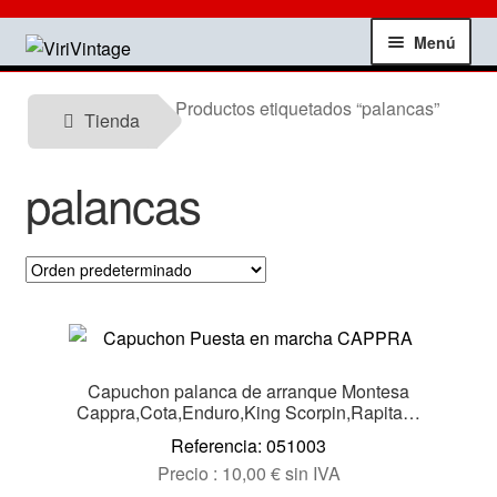
Ir
Ir
Menú
a
al
la
contenido
Tienda
Productos etiquetados “palancas”
navegación
Tienda
Mi Cuenta
palancas
Contactar
Informacion tecnica
Noticias
Capuchon palanca de arranque Montesa
Testimonios
Cappra,Cota,Enduro,King Scorpin,Rapita…
Referencia: 051003
Ofertas
Precio :
10,00
€
sin IVA