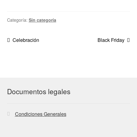
Categoría:
Sin categoría
Navegación
Anterior:
Siguiente:
Celebración
Black Friday
de
entradas
Documentos legales
Condiciones Generales