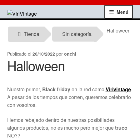
Ir
Ir
Menú
a
al
la
contenido
Tienda
Halloween
navegación
Tienda
Sin categoría
Mi Cuenta
Publicado el
26/10/2022
por
onchi
Halloween
Contactar
Informacion tecnica
Nuestro primer,
Black friday
en la red como
Virivintage
.
Noticias
A pesar de los tiempos que corren, queremos celebrarlo
con vosotros.
Testimonios
Hemos rebajado dentro de nuestras posibiliades
algunos productos, no es mucho pero mejor que
truco
Ofertas
NO??