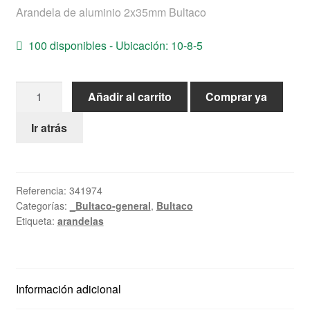
Arandela de aluminio 2x35mm Bultaco
Ayuda
100 disponibles - Ubicación: 10-8-5
Español
Arandela
Añadir al carrito
Comprar ya
de
aluminio
Ir atrás
2x35mm
Bultaco
cantidad
Referencia:
341974
Categorías:
_Bultaco-general
,
Bultaco
Etiqueta:
arandelas
Información adicional