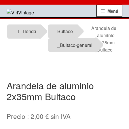
Ir
Ir
Menú
a
al
la
contenido
Tienda
Arandela de
navegación
Tienda
Bultaco
aluminio
Mi Cuenta
2x35mm
_Bultaco-general
Bultaco
Contactar
Informacion tecnica
Arandela de aluminio
Noticias
2x35mm Bultaco
Testimonios
Precio :
2,00
€
sin IVA
Ofertas