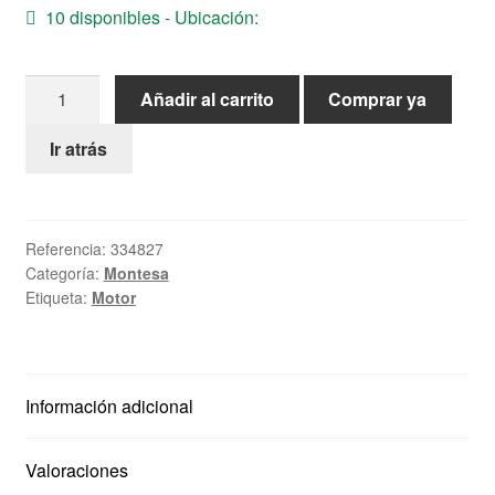
10 disponibles - Ubicación:
Ayuda
Arandela
Español
Añadir al carrito
Comprar ya
Tope
Semieje
Ir atrás
Montesa
cantidad
Referencia:
334827
Categoría:
Montesa
Etiqueta:
Motor
Información adicional
Valoraciones