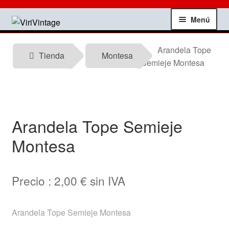
Ir
Ir
Menú
a
al
la
contenido
Tienda
Arandela Tope
navegación
Tienda
Montesa
Semieje Montesa
Mi Cuenta
Contactar
Arandela Tope Semieje
Informacion tecnica
Montesa
Noticias
Precio :
2,00
€
sin IVA
Testimonios
Arandela Tope Semieje Montesa
Ofertas