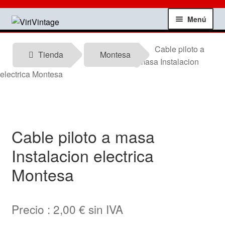
Ir
Ir
Menú
a
al
la
contenido
Tienda
Cable piloto a
navegación
Tienda
Montesa
masa Instalacion
Mi Cuenta
electrica Montesa
Contactar
Informacion tecnica
Cable piloto a masa
Instalacion electrica
Noticias
Montesa
Testimonios
Precio :
2,00
€
sin IVA
Ofertas