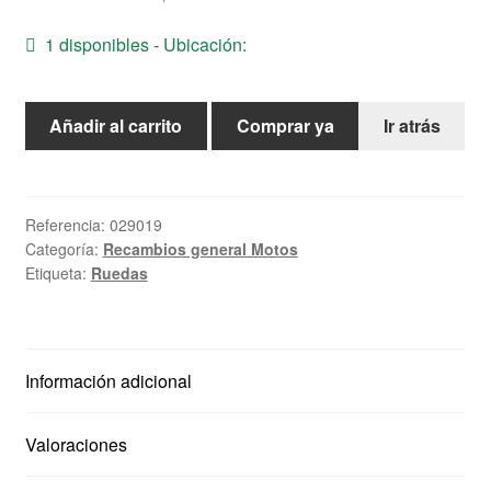
Ayuda
1 disponibles - Ubicación:
Español
Camara
Añadir al carrito
Comprar ya
Ir atrás
michelin
para
rueda
de
Referencia:
029019
Categoría:
Recambios general Motos
19"
Etiqueta:
Ruedas
cantidad
Información adicional
Valoraciones