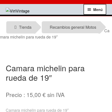
Ir
Ir
Menú
a
al
la
contenido
Tienda
navegación
Tienda
Recambios general Motos
Ca
Mi Cuenta
mara michelin para rueda de 19″
Contactar
Informacion tecnica
Camara michelin para
rueda de 19″
Noticias
Testimonios
Precio :
15,00
€
sin IVA
Ofertas
Camara michelin para rueda de 19″