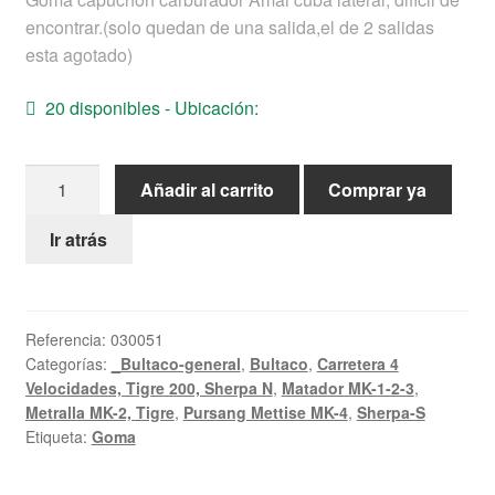
Ayuda
encontrar.(solo quedan de una salida,el de 2 salidas
esta agotado)
Español
20 disponibles - Ubicación:
Capuchon
Añadir al carrito
Comprar ya
Carburador
cantidad
Ir atrás
Referencia:
030051
Categorías:
_Bultaco-general
,
Bultaco
,
Carretera 4
Velocidades, Tigre 200, Sherpa N
,
Matador MK-1-2-3
,
Metralla MK-2, Tigre
,
Pursang Mettise MK-4
,
Sherpa-S
Etiqueta:
Goma