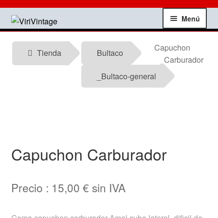
Ir
Ir
Menú
a
al
la
contenido
Tienda
Capuchon
navegación
Tienda
Bultaco
Carburador
Mi Cuenta
_Bultaco-general
Contactar
Informacion tecnica
Capuchon Carburador
Noticias
Testimonios
Precio :
15,00
€
sin IVA
Ofertas
Goma capuchon carburador Amal cuba lateral, dificil de