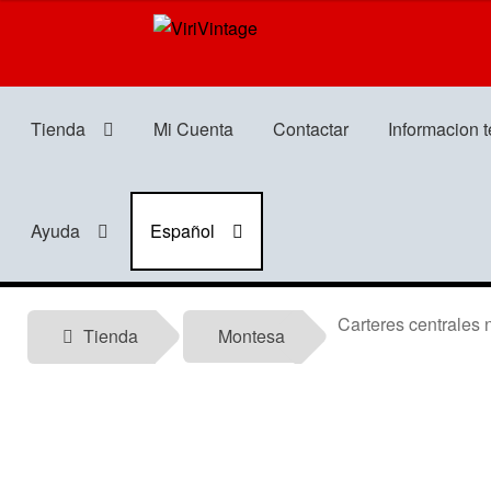
Ir
Ir
a
al
la
contenido
navegación
Tienda
Mi Cuenta
Contactar
Informacion 
Ayuda
Español
Carteres centrales n
Tienda
Montesa