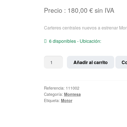
Precio :
180,00
€
sin IVA
Carteres centrales nuevos a estrenar Mo
6 disponibles - Ubicación:
Carteres
Añadir al carrito
Co
centrales
nuevos
a
estrenar
Referencia:
111002
Categoría:
Montesa
Montesa
Etiqueta:
Motor
cantidad