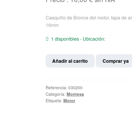
Casquillo de Bronce del motor, tapa de a
16mm
1 disponibles - Ubicación:
Casquillo
Añadir al carrito
Comprar ya
Bronce
eje
arranque
cantidad
Referencia:
030200
Categoría:
Montesa
Etiqueta:
Motor