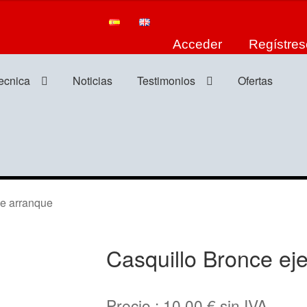
Acceder
Regístres
tecnica
Noticias
Testimonios
Ofertas
e arranque
Casquillo Bronce ej
Precio :
10,00
€
sin IVA