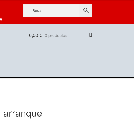
e
0,00
€
0 productos
e arranque