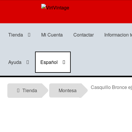
Ir
Ir
a
al
la
contenido
navegación
Tienda
Mi Cuenta
Contactar
Informacion 
Ayuda
Español
Casquillo Bronce ej
Tienda
Montesa