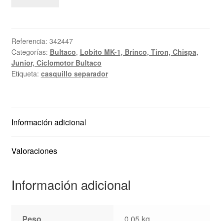
horquilla
Bultaco
Junior
Referencia:
342447
-
Categorías:
Bultaco
,
Lobito MK-1, Brinco, Tiron, Chispa,
Brinco
Junior, Ciclomotor Bultaco
-
Etiqueta:
casquillo separador
Chispa.....
cantidad
Información adicional
Valoraciones
Información adicional
Peso
0,05 kg