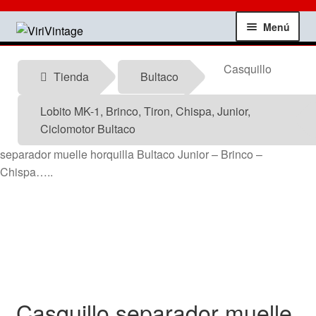
Ir
Ir
Menú
a
al
la
contenido
Tienda
Casquillo
navegación
Tienda
Bultaco
Mi Cuenta
Lobito MK-1, Brinco, Tiron, Chispa, Junior,
Ciclomotor Bultaco
Contactar
separador muelle horquilla Bultaco Junior – Brinco –
Chispa…..
Informacion tecnica
Noticias
Testimonios
Ofertas
Casquillo separador muelle