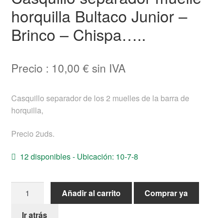
horquilla Bultaco Junior –
Ayuda
Brinco – Chispa…..
Español
Precio :
10,00
€
sin IVA
Casquillo separador de los 2 muelles de la barra de
horquilla,
Precio 2uds.
12 disponibles - Ubicación: 10-7-8
Casquillo
Añadir al carrito
Comprar ya
separador
muelle
Ir atrás