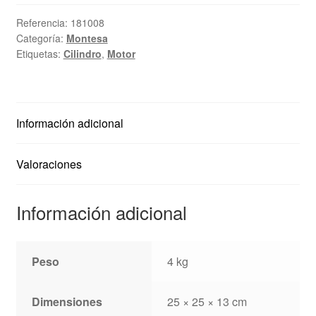
cota-
247
Referencia:
181008
Categoría:
Montesa
-
Etiquetas:
Cilindro
,
Motor
King
Scorpion
cantidad
Información adicional
Valoraciones
Información adicional
Peso
4 kg
Dimensiones
25 × 25 × 13 cm