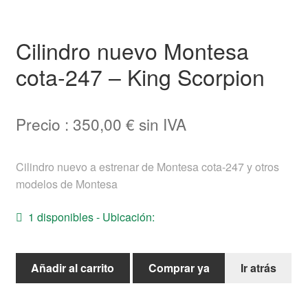
Ayuda
Cilindro nuevo Montesa
Español
cota-247 – King Scorpion
Precio :
350,00
€
sin IVA
Cilindro nuevo a estrenar de Montesa cota-247 y otros
modelos de Montesa
1 disponibles - Ubicación:
Cilindro
Añadir al carrito
Comprar ya
Ir atrás
nuevo
Montesa