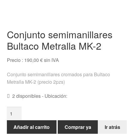
Testimonios
Ofertas
Conjunto semimanillares
Ayuda
Bultaco Metralla MK-2
Español
Precio :
190,00
€
sin IVA
Conjunto semimanillares cromados para Bultaco
Metralla MK-2 (precio 2pzs)
2 disponibles - Ubicación:
Conjunto
semimanillares
Bultaco
Añadir al carrito
Comprar ya
Ir atrás
Metralla