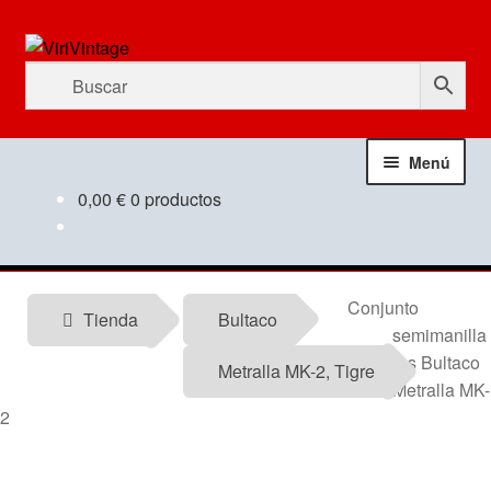
Ir
Ir
a
al
la
contenido
navegación
Menú
0,00
€
0 productos
Tienda
Mi Cuenta
Conjunto
Tienda
Bultaco
semimanilla
Contactar
res Bultaco
Metralla MK-2, Tigre
Metralla MK-
Informacion tecnica
2
Noticias