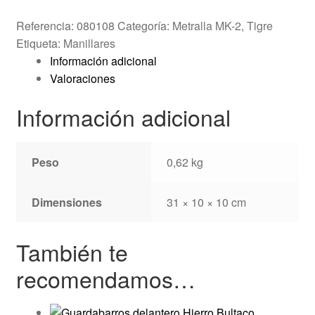
MK-
Referencia:
080108
Categoría:
Metralla MK-2, Tigre
2
Etiqueta:
Manillares
cantidad
Información adicional
Valoraciones
Información adicional
Peso
0,62 kg
Dimensiones
31 × 10 × 10 cm
También te
recomendamos…