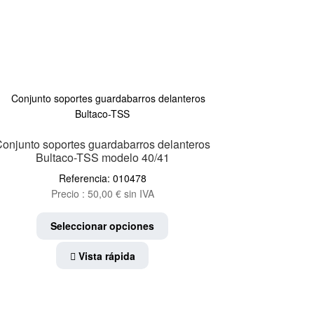
onjunto soportes guardabarros delanteros
Bultaco-TSS modelo 40/41
Referencia: 010478
Precio :
50,00
€
sin IVA
Este
Seleccionar opciones
producto
tiene
Vista rápida
múltiples
variantes.
Las
opciones