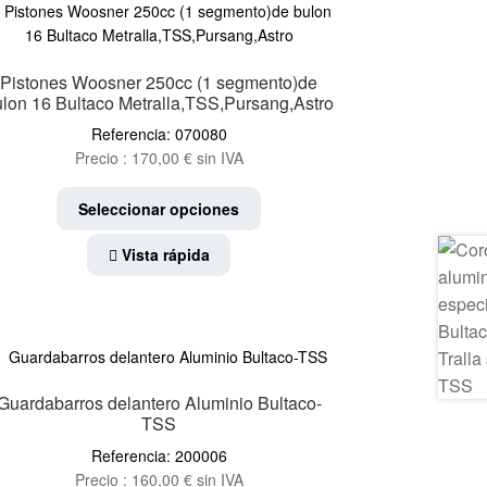
se
pueden
elegir
Pistones Woosner 250cc (1 segmento)de
en
ulon 16 Bultaco Metralla,TSS,Pursang,Astro
la
Referencia: 070080
página
Precio :
170,00
€
sin IVA
de
producto
Este
Seleccionar opciones
producto
tiene
Vista rápida
múltiples
variantes.
Las
opciones
se
pueden
Guardabarros delantero Aluminio Bultaco-
elegir
TSS
en
Referencia: 200006
la
Precio :
160,00
€
sin IVA
página