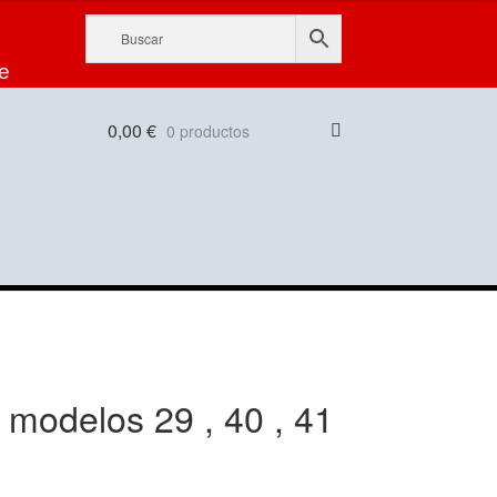
e
0,00
€
0 productos
modelos 29 , 40 , 41