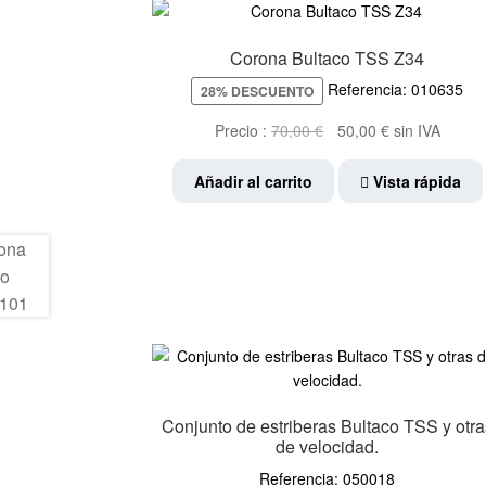
Corona Bultaco TSS Z34
Referencia: 010635
28% DESCUENTO
El
El
Precio :
70,00
€
50,00
€
sin IVA
precio
precio
original
actual
Añadir al carrito
Vista rápida
era:
es:
70,00 €.
50,00 €.
Conjunto de estriberas Bultaco TSS y otra
de velocidad.
Referencia: 050018