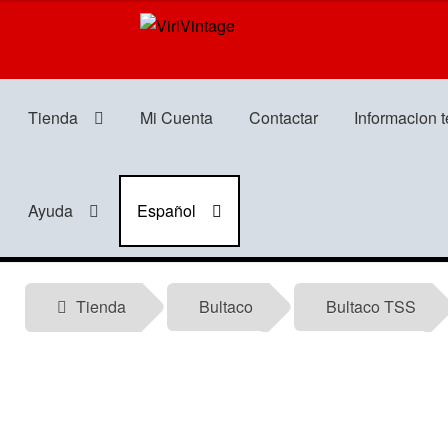
Ir
Ir
a
al
la
contenido
navegación
Tienda
Mi Cuenta
Contactar
Informacion 
Ayuda
Español
Tienda
Bultaco
Bultaco TSS