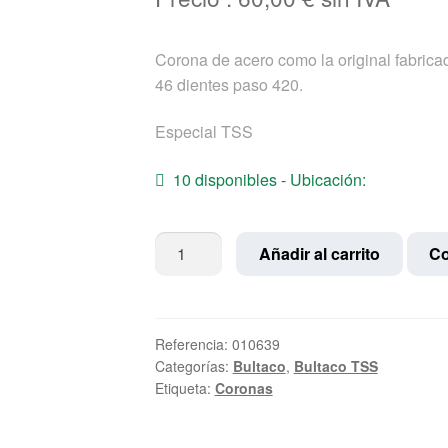
Corona de acero como la original fabricad
46 dientes paso 420.
Especial TSS
10 disponibles - Ubicación:
Corona
Añadir al carrito
Co
Bultaco
TSS
modelos
29
Referencia:
010639
Categorías:
Bultaco
,
Bultaco TSS
,
Etiqueta:
Coronas
40
,
41