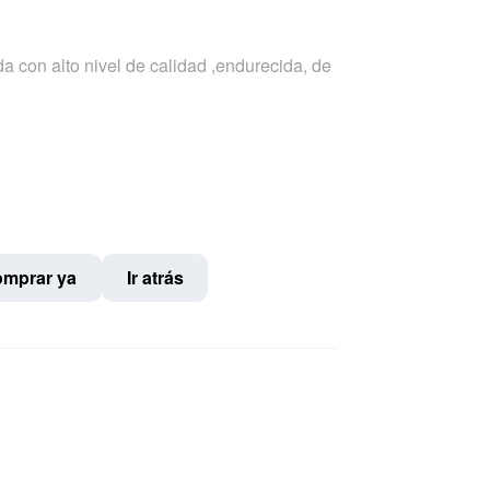
a con alto nivel de calidad ,endurecida, de
mprar ya
Ir atrás