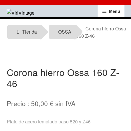
Ir
Ir
Menú
a
al
la
contenido
Tienda
Corona hierro Ossa
navegación
Tienda
OSSA
160 Z-46
Mi Cuenta
Contactar
Corona hierro Ossa 160 Z-
Informacion tecnica
46
Noticias
Precio :
50,00
€
sin IVA
Testimonios
Plato de acero templado,paso 520 y Z46
Ofertas