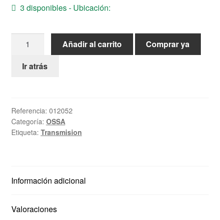
3 disponibles - Ubicación:
Ayuda
Corona
Español
Añadir al carrito
Comprar ya
hierro
Ossa
Ir atrás
160
Z-
46
Referencia:
012052
cantidad
Categoría:
OSSA
Etiqueta:
Transmision
Información adicional
Valoraciones