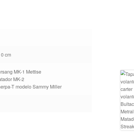
10 cm
ursang MK-1 Mettise
atador MK-2
herpa-T modelo Sammy Miller