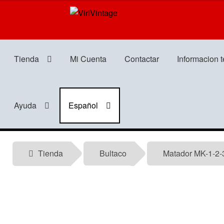
Ir
Ir
a
al
la
contenido
navegación
Tienda
Mi Cuenta
Contactar
Informacion 
Ayuda
Español
Tienda
Bultaco
Matador MK-1-2-