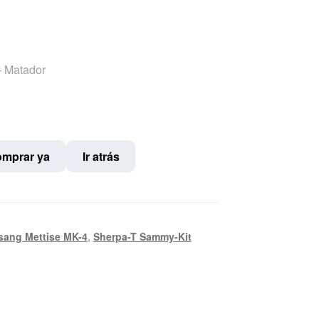
– Matador
mprar ya
Ir atrás
sang Mettise MK-4
,
Sherpa-T Sammy-Kit