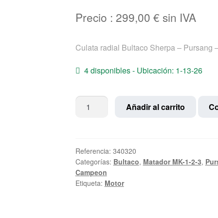
Precio :
299,00
€
sin IVA
Culata radial Bultaco Sherpa – Pursang 
4 disponibles - Ubicación: 1-13-26
Culata
Añadir al carrito
Co
radial
Bultaco
Sherpa
-
Referencia:
340320
Categorías:
Bultaco
,
Matador MK-1-2-3
,
Pur
Pursang
Campeon
-
Etiqueta:
Motor
Matador
cantidad