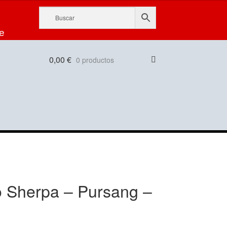
e
0,00
€
0 productos
co Sherpa – Pursang –