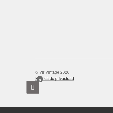
© ViriVintage 2026
Política de privacidad
0