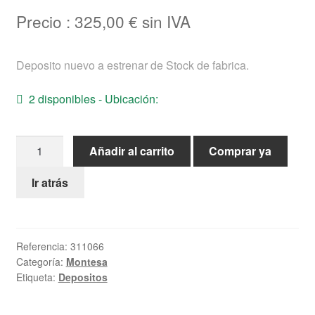
Ayuda
Precio :
325,00
€
sin IVA
Español
Deposito nuevo a estrenar de Stock de fabrica.
2 disponibles - Ubicación:
Deposito
Añadir al carrito
Comprar ya
nuevo
Montesa
Ir atrás
Crono-
75
gris
Referencia:
311066
cantidad
Categoría:
Montesa
Etiqueta:
Depositos