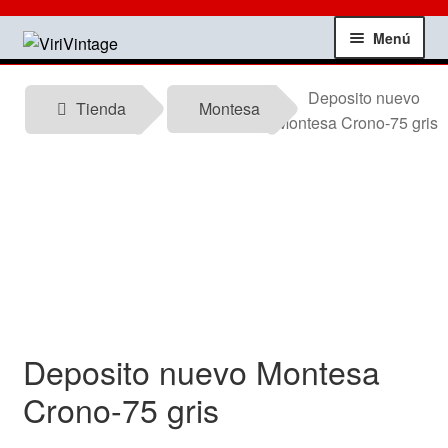
Ir
Ir
Menú
a
al
la
contenido
Tienda
Deposito nuevo
navegación
Tienda
Montesa
Montesa Crono-75 gris
Mi Cuenta
Contactar
Informacion tecnica
Noticias
Deposito nuevo Montesa
Testimonios
Crono-75 gris
Ofertas