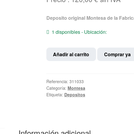
Deposito original Montesa de la Fabric
1 disponibles - Ubicación:
Deposito
Añadir al carrito
Comprar ya
nuevo
Montesa
Rapita
50
Referencia:
311033
Categoría:
Montesa
cantidad
Etiqueta:
Depositos
Información adicional