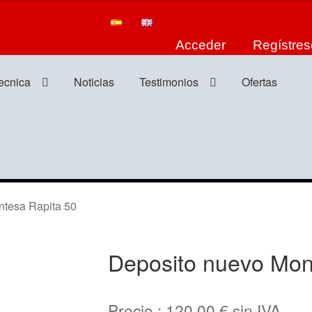
Acceder
Regístres
tecnica
Noticias
Testimonios
Ofertas
tesa Rapita 50
Deposito nuevo Mon
Precio :
120,00
€
sin IVA