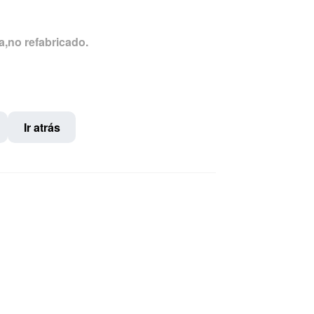
a,no refabricado.
Ir atrás