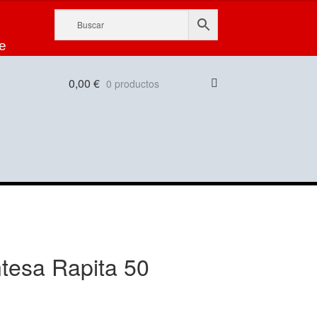
e
0,00
€
0 productos
tesa Rapita 50