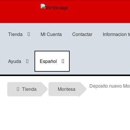
Ir
Ir
a
al
la
contenido
navegación
Tienda
Mi Cuenta
Contactar
Informacion 
Ayuda
Español
Deposito nuevo Mon
Tienda
Montesa