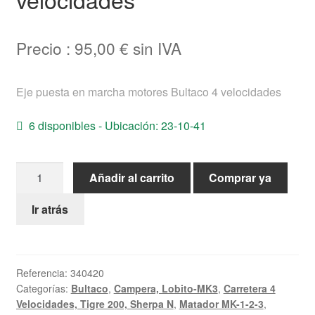
Ayuda
Precio :
95,00
€
sin IVA
Español
Eje puesta en marcha motores Bultaco 4 velocidades
6 disponibles - Ubicación: 23-10-41
Eje
Añadir al carrito
Comprar ya
puesta
en
Ir atrás
marcha
motores
Bultaco
Referencia:
340420
4
Categorías:
Bultaco
,
Campera, Lobito-MK3
,
Carretera 4
velocidades
Velocidades, Tigre 200, Sherpa N
,
Matador MK-1-2-3
,
cantidad