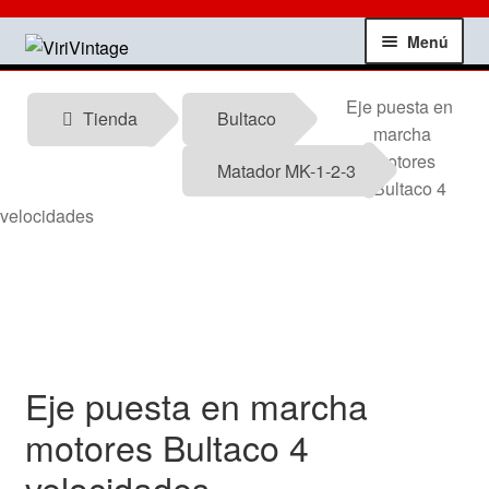
Ir
Ir
Menú
a
al
la
contenido
Tienda
Eje puesta en
navegación
Tienda
Bultaco
marcha
Mi Cuenta
motores
Matador MK-1-2-3
Bultaco 4
Contactar
velocidades
Informacion tecnica
Noticias
Eje puesta en marcha
Testimonios
motores Bultaco 4
Ofertas
velocidades