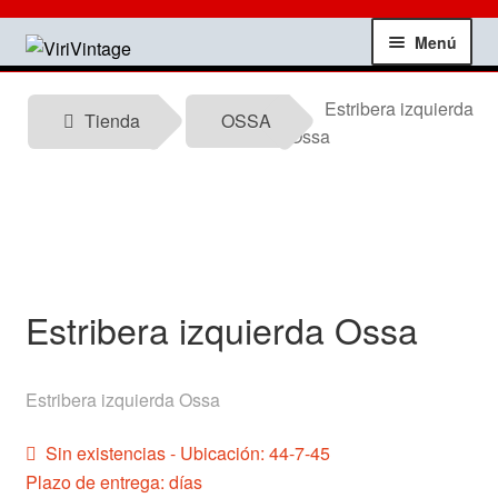
Ir
Ir
Menú
a
al
la
contenido
Tienda
Estribera izquierda
navegación
Tienda
OSSA
Ossa
Mi Cuenta
Contactar
Informacion tecnica
Estribera izquierda Ossa
Noticias
Estribera izquierda Ossa
Testimonios
Sin existencias - Ubicación: 44-7-45
Ofertas
Plazo de entrega: días