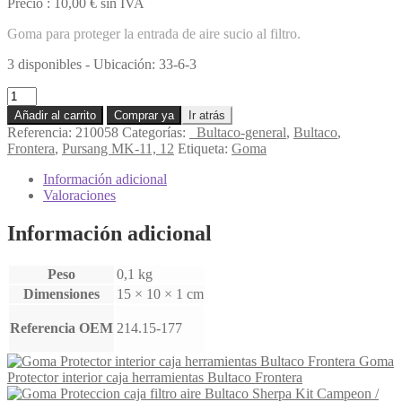
Precio :
10,00
€
sin IVA
Goma para proteger la entrada de aire sucio al filtro.
3 disponibles - Ubicación: 33-6-3
Goma
Protector
Añadir al carrito
Comprar ya
Ir atrás
Bultaco
Referencia:
210058
Categorías:
_Bultaco-general
,
Bultaco
,
Frontera
Frontera
,
Pursang MK-11, 12
Etiqueta:
Goma
MK-
11
Información adicional
cantidad
Valoraciones
Información adicional
Peso
0,1 kg
Dimensiones
15 × 10 × 1 cm
Referencia OEM
214.15-177
Goma
Protector interior caja herramientas Bultaco Frontera