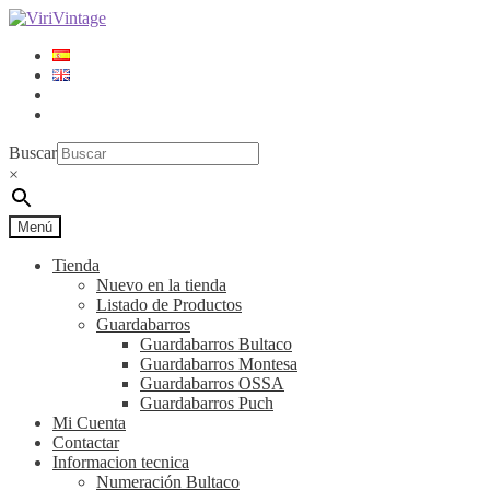
Ir
Ir
a
al
la
contenido
navegación
Acceder
Regístrese
Buscar
×
Menú
Tienda
Nuevo en la tienda
Listado de Productos
Guardabarros
Guardabarros Bultaco
Guardabarros Montesa
Guardabarros OSSA
Guardabarros Puch
Mi Cuenta
Contactar
Informacion tecnica
Numeración Bultaco