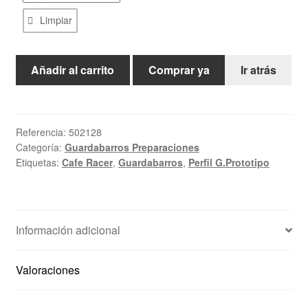
Limpiar
Guardabarros
Añadir al carrito
Comprar ya
Ir atrás
Aluminio,Inox
en
bruto
Sin
Referencia:
502128
Categoría:
Guardabarros Preparaciones
Recortar,Ni
Etiquetas:
Cafe Racer
,
Guardabarros
,
Perfil G.Prototipo
Taladrar,Ni
Pulir
cantidad
Información adicional
Valoraciones