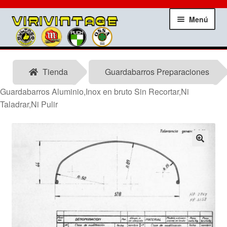
Ir
Ir
Menú
a
al
la
contenido
navegación
Expand
Tienda
el
Tienda
Guardabarros Preparaciones
menú
Mi Cuenta
Guardabarros Aluminio,Inox en bruto Sin Recortar,Ni
hijo
Taladrar,Ni Pulir
Contactar
Expand
Informacion tecnica
🔍
el
menú
Noticias
hijo
Expand
Testimonios
el
menú