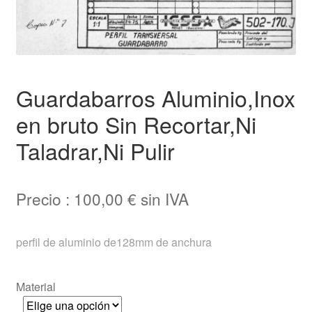
Ofertas
hijo
Expand
Ayuda
el
menú
Expand
Español
hijo
Guardabarros Aluminio,Inox
el
menú
en bruto Sin Recortar,Ni
hijo
Taladrar,Ni Pulir
Precio :
100,00
€
sin IVA
perfil de aluminio de128mm de anchura
Material