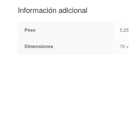
200
Información adicional
-
123
-
Peso
5,25
80
cantidad
Dimensiones
70 ×