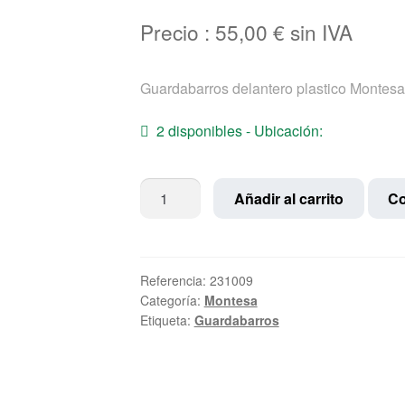
Precio :
55,00
€
sin IVA
Guardabarros delantero plastico Montesa
2 disponibles - Ubicación:
Guardabarros
Añadir al carrito
Co
delantero
plastico
Montesa
Cota
Referencia:
231009
Categoría:
Montesa
-
Etiqueta:
Guardabarros
348
-
349
-