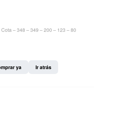
 Cota – 348 – 349 – 200 – 123 – 80
mprar ya
Ir atrás