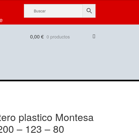
e
0,00
€
0 productos
ero plastico Montesa
200 – 123 – 80