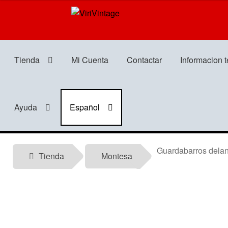
Ir
Ir
a
al
la
contenido
navegación
Tienda
Mi Cuenta
Contactar
Informacion 
Ayuda
Español
Guardabarros delante
Tienda
Montesa