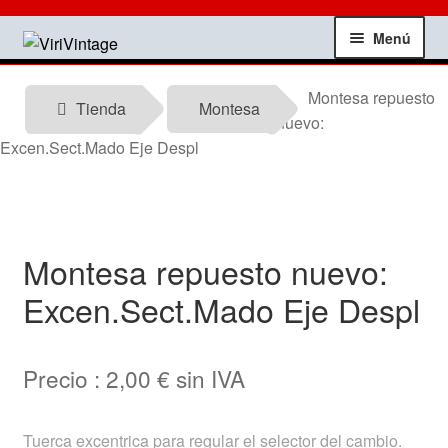
Ir
Ir
Menú
a
al
la
contenido
Tienda
Montesa repuesto
navegación
Tienda
Montesa
nuevo:
Mi Cuenta
Excen.Sect.Mado Eje Despl
Contactar
Informacion tecnica
Montesa repuesto nuevo:
Excen.Sect.Mado Eje Despl
Noticias
Testimonios
Precio :
2,00
€
sin IVA
Ofertas
Tuerca excentrica para regular el selector del cambio.