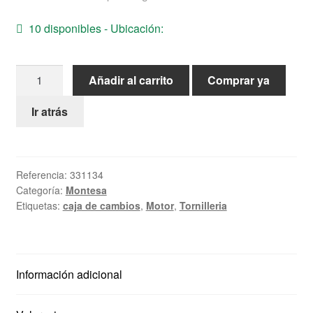
Ayuda
10 disponibles - Ubicación:
Español
Montesa
Añadir al carrito
Comprar ya
repuesto
nuevo:
Ir atrás
Excen.Sect.Mado
Eje
Despl
Referencia:
331134
cantidad
Categoría:
Montesa
Etiquetas:
caja de cambios
,
Motor
,
Tornilleria
Información adicional