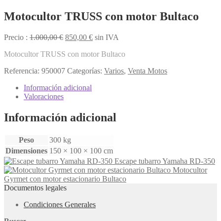
Motocultor TRUSS con motor Bultaco
El
El
Precio :
1.000,00
€
850,00
€
sin IVA
precio
precio
Motocultor TRUSS con motor Bultaco
original
actual
era:
es:
Referencia:
950007
Categorías:
Varios
,
Venta Motos
1.000,00 €.
850,00 €.
Información adicional
Valoraciones
Información adicional
Peso
300 kg
Dimensiones
150 × 100 × 100 cm
Escape tubarro Yamaha RD-350
Motocultor
Gyrmet con motor estacionario Bultaco
Documentos legales
Condiciones Generales