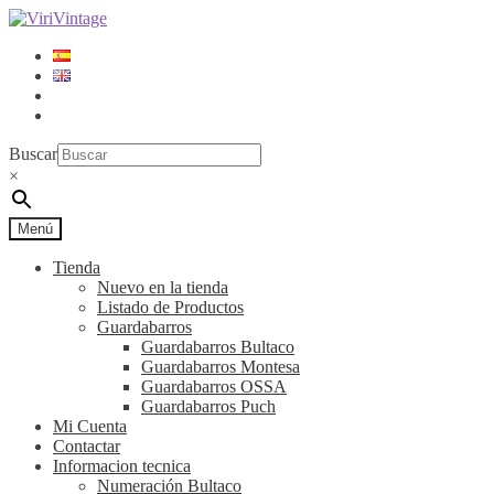
Ir
Ir
a
al
la
contenido
navegación
Acceder
Regístrese
Buscar
×
Menú
Tienda
Nuevo en la tienda
Listado de Productos
Guardabarros
Guardabarros Bultaco
Guardabarros Montesa
Guardabarros OSSA
Guardabarros Puch
Mi Cuenta
Contactar
Informacion tecnica
Numeración Bultaco