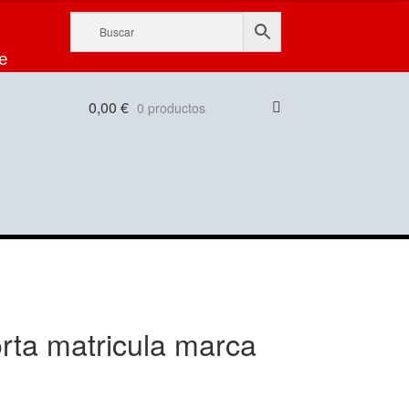
e
0,00
€
0 productos
orta matricula marca