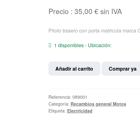
Precio :
35,00
€
sin IVA
Piloto trasero con porta matricula marc
1 disponibles - Ubicación:
Piloto
Añadir al carrito
Comprar ya
trasero
con
porta
matricula
Referencia:
089001
Categoría:
Recambios general Motos
marca
Etiqueta:
Electricidad
CEV
homologado
cantidad