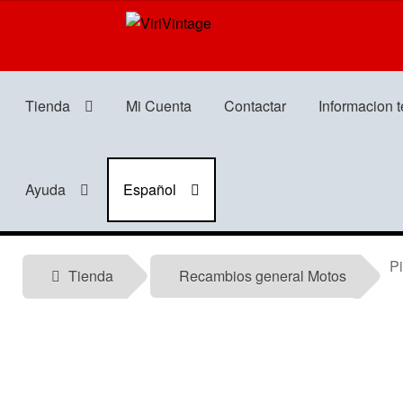
Ir
Ir
a
al
la
contenido
navegación
Tienda
Mi Cuenta
Contactar
Informacion 
Ayuda
Español
Pilo
Tienda
Recambios general Motos