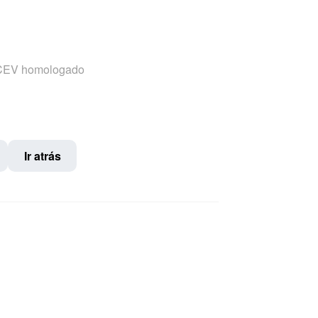
a CEV homologado
Ir atrás