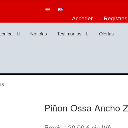
Acceder
Regístres
tecnica
Noticias
Testimonios
Ofertas
15
Piñon Ossa Ancho Z
Precio :
20,00
€
sin IVA