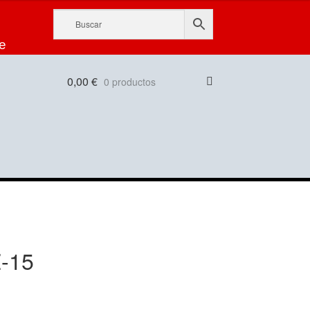
e
0,00
€
0 productos
-15