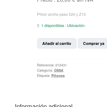
Piñon ancho paso 520 y Z15
1 disponibles - Ubicación:
Piñon
Añadir al carrito
Comprar ya
Ossa
Ancho
Z-
15
Referencia:
012431
Categoría:
OSSA
cantidad
Etiqueta:
Piñones
Información adicional