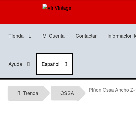
Ir
Ir
a
al
la
contenido
navegación
Tienda
Mi Cuenta
Contactar
Informacion 
Ayuda
Español
Piñon Ossa Ancho Z-
Tienda
OSSA