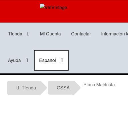
Ir
Ir
a
al
la
contenido
navegación
Tienda
Mi Cuenta
Contactar
Informacion 
Ayuda
Español
Placa Matricula
Tienda
OSSA