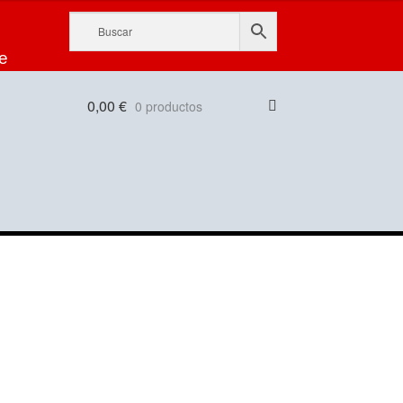
e
0,00
€
0 productos