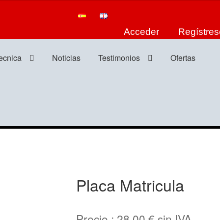
Acceder
Regístres
tecnica
Noticias
Testimonios
Ofertas
Placa Matricula
Precio :
28,00
€
sin IVA