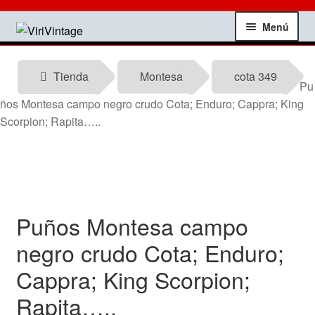
Ir
Ir
Menú
a
al
la
contenido
Tienda
navegación
Tienda
Montesa
cota 349
Pu
Mi Cuenta
ños Montesa campo negro crudo Cota; Enduro; Cappra; King
Scorpion; Rapita…..
Contactar
Informacion tecnica
Noticias
Puños Montesa campo
negro crudo Cota; Enduro;
Testimonios
Cappra; King Scorpion;
Ofertas
Rapita…..