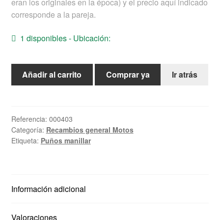
eran los originales en la época) y el precio aquí indicado
Ayuda
corresponde a la pareja.
1 disponibles - Ubicación:
Español
Puños
Añadir al carrito
Comprar ya
Ir atrás
MV
gris
cantidad
Referencia:
000403
Categoría:
Recambios general Motos
Etiqueta:
Puños manillar
Información adicional
Valoraciones