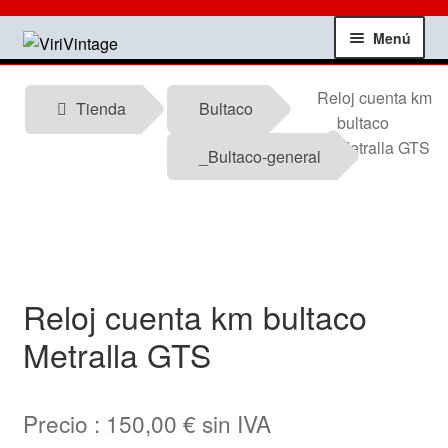
Ir
Ir
Menú
a
al
la
contenido
Tienda
Reloj cuenta km
navegación
Tienda
Bultaco
bultaco
Mi Cuenta
Metralla GTS
_Bultaco-general
Contactar
Informacion tecnica
Reloj cuenta km bultaco
Noticias
Metralla GTS
Testimonios
Precio :
150,00
€
sin IVA
Ofertas