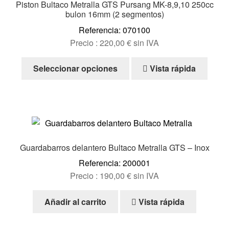
Piston Bultaco Metralla GTS Pursang MK-8,9,10 250cc
bulon 16mm (2 segmentos)
Referencia: 070100
Precio :
220,00
€
sin IVA
Este
Seleccionar opciones
Vista rápida
producto
tiene
múltiples
variantes.
Las
opciones
Guardabarros delantero Bultaco Metralla GTS – Inox
se
Referencia: 200001
pueden
Precio :
190,00
€
sin IVA
elegir
en
Añadir al carrito
Vista rápida
la
página