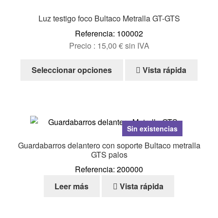
Luz testigo foco Bultaco Metralla GT-GTS
Referencia: 100002
Precio :
15,00
€
sin IVA
Este
Seleccionar opciones
Vista rápida
producto
tiene
múltiples
variantes.
Las
Sin existencias
opciones
Guardabarros delantero con soporte Bultaco metralla
se
GTS palos
pueden
Referencia: 200000
elegir
Leer más
Vista rápida
en
la
página