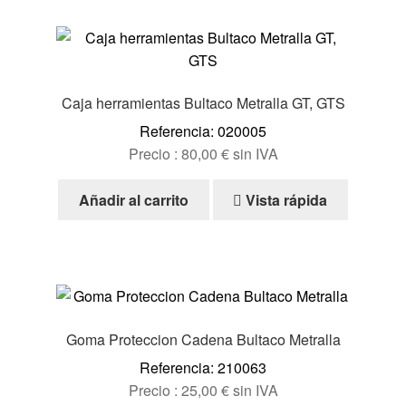
de
producto
Caja herramientas Bultaco Metralla GT, GTS
Referencia: 020005
Precio :
80,00
€
sin IVA
Añadir al carrito
Vista rápida
Goma Proteccion Cadena Bultaco Metralla
Referencia: 210063
Precio :
25,00
€
sin IVA