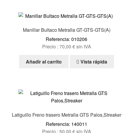
de
producto
Manillar Bultaco Metralla GT-GTS-GTS(A)
Referencia: 010206
Precio :
70,00
€
sin IVA
Añadir al carrito
Vista rápida
Latiguillo Freno trasero Metralla GTS Palos,Streaker
Referencia: 140011
Precio :
50,00
€
sin IVA