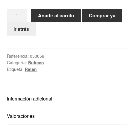
Ayuda
Reten
Añadir al carrito
Comprar ya
18x32x8
Español
Bultaco
Ir atrás
cantidad
Referencia:
050056
Categoría:
Bultaco
Etiqueta:
Reten
Información adicional
Valoraciones