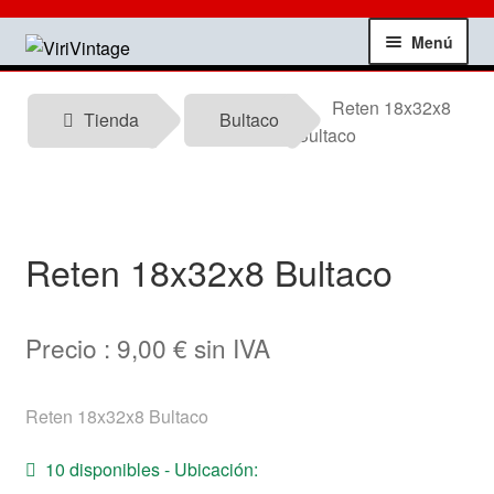
Ir
Ir
Menú
a
al
la
contenido
Tienda
Reten 18x32x8
navegación
Tienda
Bultaco
Bultaco
Mi Cuenta
Contactar
Reten 18x32x8 Bultaco
Informacion tecnica
Noticias
Precio :
9,00
€
sin IVA
Testimonios
Reten 18x32x8 Bultaco
Ofertas
10 disponibles - Ubicación: