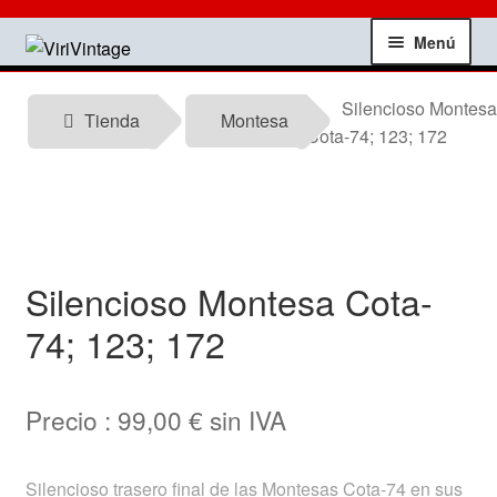
Ir
Ir
Menú
a
al
la
contenido
Tienda
Silencioso Montesa
navegación
Tienda
Montesa
Cota-74; 123; 172
Mi Cuenta
Contactar
Informacion tecnica
Silencioso Montesa Cota-
74; 123; 172
Noticias
Testimonios
Precio :
99,00
€
sin IVA
Ofertas
Silencioso trasero final de las Montesas Cota-74 en sus