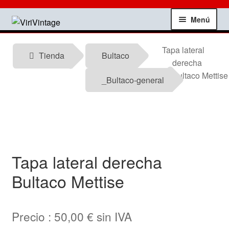
Ir
Ir
Menú
a
al
la
contenido
Tienda
Tapa lateral
navegación
Tienda
Bultaco
derecha
Mi Cuenta
Bultaco Mettise
_Bultaco-general
Contactar
Informacion tecnica
Tapa lateral derecha
Noticias
Bultaco Mettise
Testimonios
Precio :
50,00
€
sin IVA
Ofertas