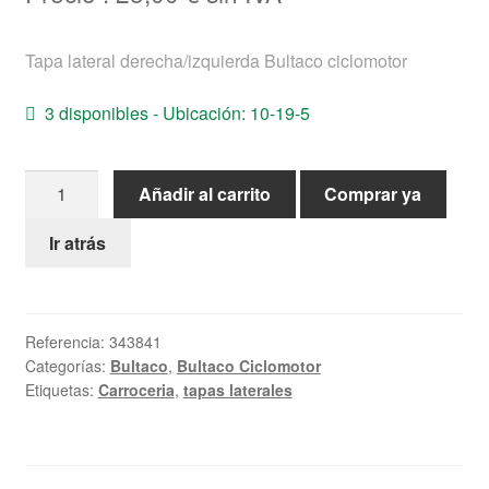
Ayuda
Tapa lateral derecha/izquierda Bultaco ciclomotor
Español
3 disponibles - Ubicación: 10-19-5
Tapa
Añadir al carrito
Comprar ya
lateral
derecha/izquierda
Ir atrás
Bultaco
ciclomotor
cantidad
Referencia:
343841
Categorías:
Bultaco
,
Bultaco Ciclomotor
Etiquetas:
Carroceria
,
tapas laterales