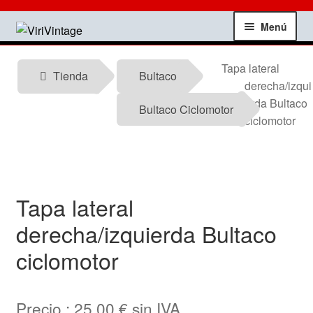
Ir
Ir
Menú
a
al
la
contenido
Tienda
Tapa lateral
navegación
Tienda
Bultaco
derecha/izqui
Mi Cuenta
erda Bultaco
Bultaco Ciclomotor
ciclomotor
Contactar
Informacion tecnica
Tapa lateral
Noticias
derecha/izquierda Bultaco
ciclomotor
Testimonios
Ofertas
Precio :
25,00
€
sin IVA