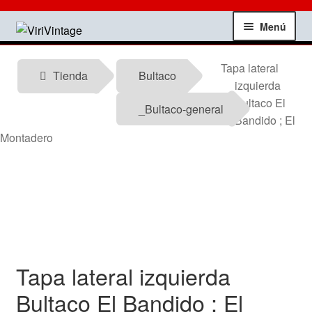
Ir
Ir
Menú
a
al
la
contenido
Tienda
Tapa lateral
navegación
Tienda
Bultaco
izquierda
Mi Cuenta
Bultaco El
_Bultaco-general
Bandido ; El
Contactar
Montadero
Informacion tecnica
Noticias
Testimonios
Tapa lateral izquierda
Ofertas
Bultaco El Bandido ; El