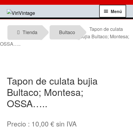
Ir
Ir
Menú
a
al
la
contenido
Tienda
Tapon de culata
navegación
Tienda
Bultaco
bujia Bultaco; Montesa;
Mi Cuenta
OSSA…..
Contactar
Informacion tecnica
Tapon de culata bujia
Bultaco; Montesa;
Noticias
OSSA…..
Testimonios
Precio :
10,00
€
sin IVA
Ofertas