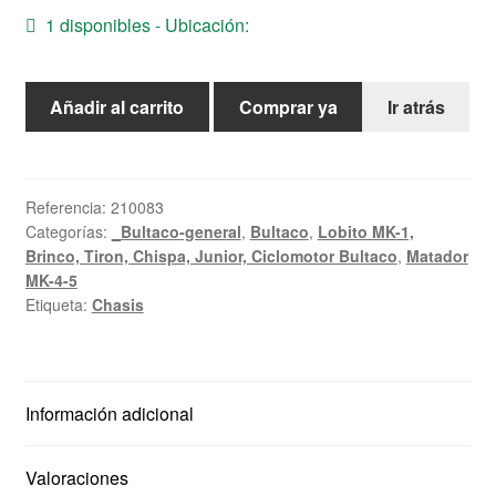
1 disponibles - Ubicación:
Ayuda
Español
Tapon
Añadir al carrito
Comprar ya
Ir atrás
Deposito
cantidad
Referencia:
210083
Categorías:
_Bultaco-general
,
Bultaco
,
Lobito MK-1,
Brinco, Tiron, Chispa, Junior, Ciclomotor Bultaco
,
Matador
MK-4-5
Etiqueta:
Chasis
Información adicional
Valoraciones