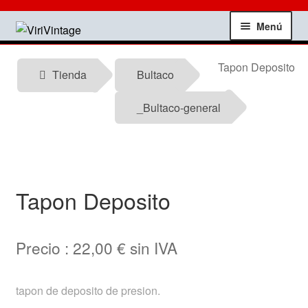
Ir
Ir
Menú
a
al
la
contenido
Tienda
Tapon Deposito
navegación
Tienda
Bultaco
Mi Cuenta
_Bultaco-general
Contactar
Informacion tecnica
Tapon Deposito
Noticias
Precio :
22,00
€
sin IVA
Testimonios
Ofertas
tapon de deposito de presion.