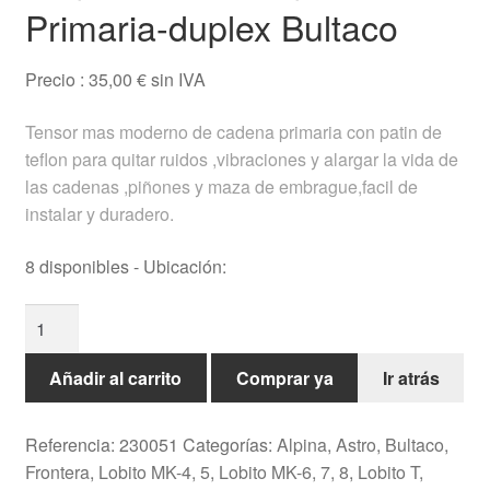
Primaria-duplex Bultaco
Testimonios
Precio :
35,00
€
sin IVA
Ofertas
Tensor mas moderno de cadena primaria con patin de
Ayuda
teflon para quitar ruidos ,vibraciones y alargar la vida de
las cadenas ,piñones y maza de embrague,facil de
Español
instalar y duradero.
8 disponibles - Ubicación:
Tensor
De
Cadena
Añadir al carrito
Comprar ya
Ir atrás
Primaria-
duplex
Referencia:
230051
Categorías:
Alpina
,
Astro
,
Bultaco
,
Bultaco
Frontera
,
Lobito MK-4, 5
,
Lobito MK-6, 7, 8
,
Lobito T,
cantidad