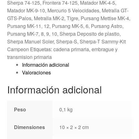
Sherpa 74-125, Frontera 74-125
,
Matador MK-4-5
,
Matador MK-9-10
,
Mercurio 5 Velocidades
,
Metralla GT-
GTS-Palos
,
Metralla MK-2, Tigre
,
Pursang Mettise MK-4
,
Pursang MK-11, 12
,
Pursang MK-5, 6, Pursang Astro
,
Pursang MK-7, 8, 9, 10
,
Sherpa Deposito de plastio
,
Sherpa Manuel Soler
,
Sherpa-S
,
Sherpa-T Sammy-Kit
Campeon
Etiquetas:
cadena primaria
,
embrague y
transmision primaria
Información adicional
Valoraciones
Información adicional
Peso
0,1 kg
Dimensiones
10 × 2 × 2 cm