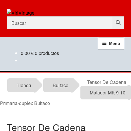
Ir
Ir
a
al
la
contenido
navegación
Menú
0,00
€
0 productos
Tienda
Mi Cuenta
Tensor De Cadena
Tienda
Bultaco
Contactar
Matador MK-9-10
Primaria-duplex Bultaco
Informacion tecnica
Noticias
Tensor De Cadena