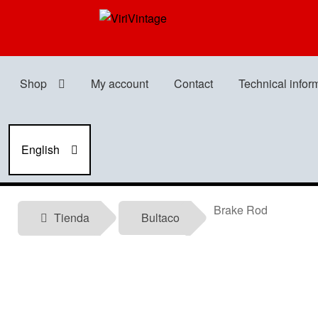
Skip
Skip
to
to
navigation
content
Shop
My account
Contact
Technical infor
English
Brake Rod
Tienda
Bultaco