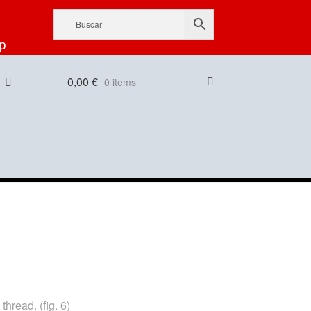
p
0,00
€
0 items
hread. (fig. 6)