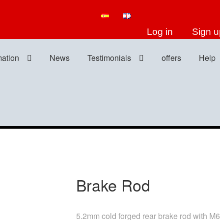
Log in
Sign u
mation
News
Testimonials
offers
Help
Brake Rod
5.2mm cold forged rear brake rod with M6 t