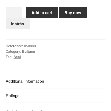
Help
Bultaco
Add to cart
Buy now
Seal
English
quantity
Ir atrás
Reference:
050060
Category:
Bultaco
Tag:
Seal
Additional information
Ratings