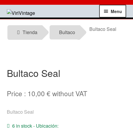
Skip
Skip
Menu
to
to
navigation
content
Shop
Bultaco Seal
Tienda
Bultaco
My account
Contact
Bultaco Seal
Technical information
News
Price :
10,00
€
without VAT
Testimonials
Bultaco Seal
offers
6 in stock - Ubicación: