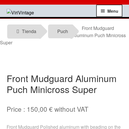
Skip
Skip
Menu
to
to
navigation
content
Shop
Front Mudguard
Tienda
Puch
Aluminum Puch Minicross
My account
Super
Contact
Technical information
Front Mudguard Aluminum
Puch Minicross Super
News
Testimonials
Price :
150,00
€
without VAT
offers
Front Mudguard Polished aluminum with beading on the