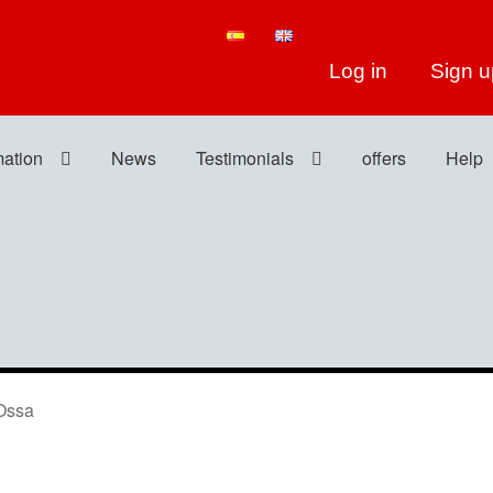
Log in
Sign u
mation
News
Testimonials
offers
Help
Ossa