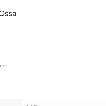
 Ossa
otor
n
0,1 kg