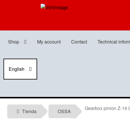
Skip
Skip
to
to
navigation
content
Shop
My account
Contact
Technical infor
English
Gearbox pinion Z-19 
Tienda
OSSA