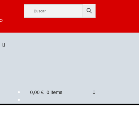
p
0,00
€
0 items