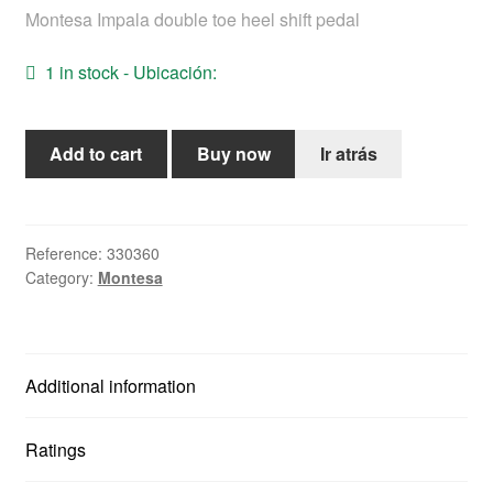
Montesa Impala double toe heel shift pedal
Help
1 in stock - Ubicación:
English
Montesa
Add to cart
Buy now
Ir atrás
Impala
double
toe
heel
Reference:
330360
Category:
Montesa
shift
pedal
quantity
Additional information
Ratings