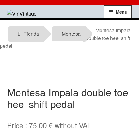
Skip
Skip
Menu
to
to
navigation
content
Shop
Montesa Impala
Tienda
Montesa
double toe heel shift
My account
pedal
Contact
Technical information
Montesa Impala double toe
News
heel shift pedal
Testimonials
Price :
75,00
€
without VAT
offers