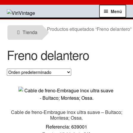
Ir
Ir
Menú
a
al
la
contenido
Tienda
Productos etiquetados “Freno delantero”
navegación
Tienda
Mi Cuenta
Freno delantero
Contactar
Informacion tecnica
Noticias
Testimonios
Cable de freno-Embrague inox ultra suave – Bultaco;
Montesa; Ossa.
Ofertas
Referencia: 639001