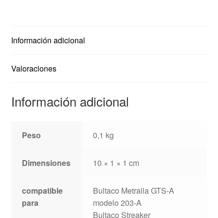
Streaker
cantidad
Información adicional
Valoraciones
Información adicional
Peso
0,1 kg
Dimensiones
10 × 1 × 1 cm
compatible
Bultaco Metralla GTS-A
para
modelo 203-A
Bultaco Streaker