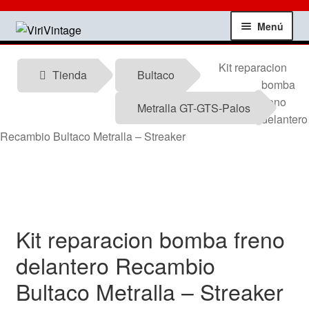
Ir
Ir
Menú
a
al
la
contenido
Tienda
Kit reparacion
navegación
Tienda
Bultaco
bomba
Mi Cuenta
freno
Metralla GT-GTS-Palos
delantero
Contactar
Recambio Bultaco Metralla – Streaker
Informacion tecnica
Noticias
Kit reparacion bomba freno
Testimonios
delantero Recambio
Bultaco Metralla – Streaker
Ofertas