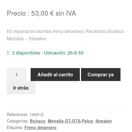
Ayuda
Precio :
53,00
€
sin IVA
Español
Kit reparacion bomba freno delantero Recambio Bultaco
Metralla – Streaker
2 disponibles - Ubicación: 26-6-55
Kit
Añadir al carrito
Comprar ya
reparacion
bomba
Ir atrás
freno
delantero
Recambio
Referencia:
140012
Bultaco
Categorías:
Bultaco
,
Metralla GT-GTS-Palos
,
Streaker
Metralla
Etiqueta:
Freno delantero
-