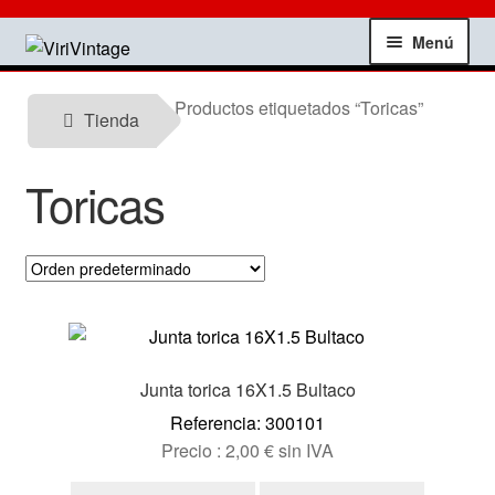
Ir
Ir
Menú
a
al
la
contenido
Tienda
Productos etiquetados “Toricas”
navegación
Tienda
Mi Cuenta
Toricas
Contactar
Informacion tecnica
Noticias
Junta torica 16X1.5 Bultaco
Testimonios
Referencia: 300101
Precio :
2,00
€
sin IVA
Ofertas