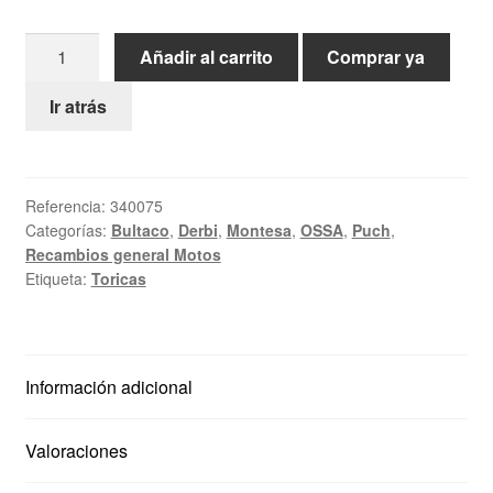
Ayuda
Junta
Añadir al carrito
Comprar ya
torica
Español
20
Ir atrás
X
4
mm
Referencia:
340075
cantidad
Categorías:
Bultaco
,
Derbi
,
Montesa
,
OSSA
,
Puch
,
Recambios general Motos
Etiqueta:
Toricas
Información adicional
Valoraciones