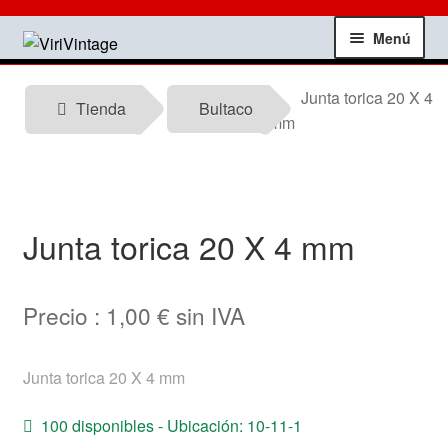
Ir
Ir
Menú
a
al
la
contenido
Tienda
Junta torica 20 X 4
navegación
Tienda
Bultaco
mm
Mi Cuenta
Contactar
Junta torica 20 X 4 mm
Informacion tecnica
Noticias
Precio :
1,00
€
sin IVA
Testimonios
Junta torica 20 X 4 mm
Ofertas
100 disponibles - Ubicación: 10-11-1