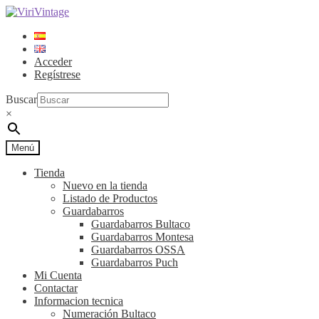
Ir
Ir
a
al
la
contenido
navegación
Acceder
Regístrese
Buscar
×
Menú
Tienda
Nuevo en la tienda
Listado de Productos
Guardabarros
Guardabarros Bultaco
Guardabarros Montesa
Guardabarros OSSA
Guardabarros Puch
Mi Cuenta
Contactar
Informacion tecnica
Numeración Bultaco