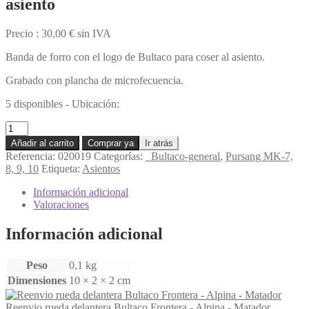
asiento
Precio :
30,00
€
sin IVA
Banda de forro con el logo de Bultaco para coser al asiento.
Grabado con plancha de microfecuencia.
5 disponibles - Ubicación:
Banda
de
Añadir al carrito
Comprar ya
Ir atrás
logo
Referencia:
020019
Categorías:
_Bultaco-general
,
Pursang MK-7,
grabado
8, 9, 10
Etiqueta:
Asientos
(BULTACO)
en
Información adicional
el
Valoraciones
asiento
cantidad
Información adicional
Peso
0,1 kg
Dimensiones
10 × 2 × 2 cm
Reenvio rueda delantera Bultaco Frontera - Alpina - Matador