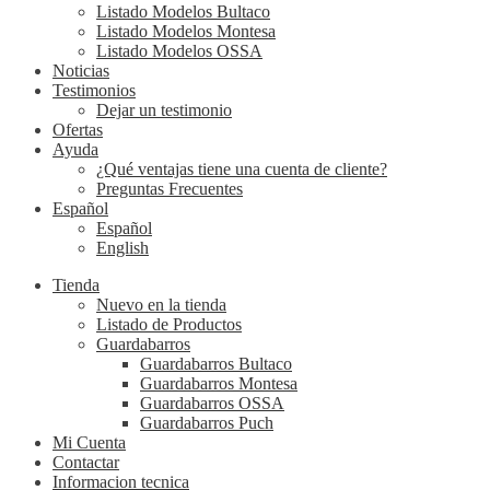
Listado Modelos Bultaco
Listado Modelos Montesa
Listado Modelos OSSA
Noticias
Testimonios
Dejar un testimonio
Ofertas
Ayuda
¿Qué ventajas tiene una cuenta de cliente?
Preguntas Frecuentes
Español
Español
English
Tienda
Nuevo en la tienda
Listado de Productos
Guardabarros
Guardabarros Bultaco
Guardabarros Montesa
Guardabarros OSSA
Guardabarros Puch
Mi Cuenta
Contactar
Informacion tecnica