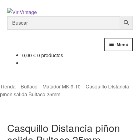
Ir
Ir
a
al
la
contenido
navegación
Menú
0,00
€
0 productos
Tienda
Mi Cuenta
Tienda
Bultaco
Matador MK-9-10
Casquillo Distancia
Contactar
piñon salida Bultaco 25mm
Informacion tecnica
Casquillo Distancia piñon
Noticias
salida Bultaco 25mm