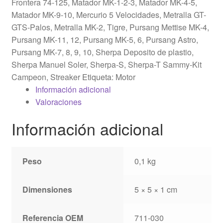
Frontera 74-125
,
Matador MK-1-2-3
,
Matador MK-4-5
,
Matador MK-9-10
,
Mercurio 5 Velocidades
,
Metralla GT-
GTS-Palos
,
Metralla MK-2, Tigre
,
Pursang Mettise MK-4
,
Pursang MK-11, 12
,
Pursang MK-5, 6, Pursang Astro
,
Pursang MK-7, 8, 9, 10
,
Sherpa Deposito de plastio
,
Sherpa Manuel Soler
,
Sherpa-S
,
Sherpa-T Sammy-Kit
Campeon
,
Streaker
Etiqueta:
Motor
Información adicional
Valoraciones
Información adicional
Peso
0,1 kg
Dimensiones
5 × 5 × 1 cm
Referencia OEM
711-030