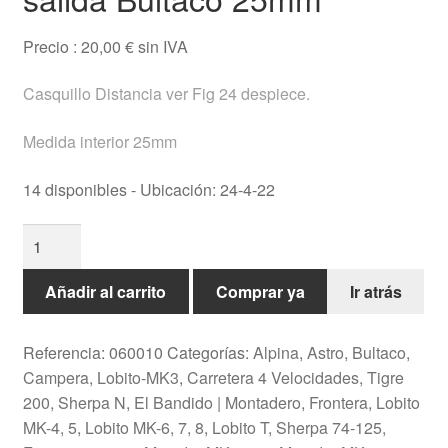
Testimonios
Precio :
20,00
€
sin IVA
Ofertas
Casquillo Distancia ver Fig 24 despiece.
Ayuda
Medida interior 25mm
Español
14 disponibles - Ubicación: 24-4-22
Casquillo
Distancia
piñon
Añadir al carrito
Comprar ya
Ir atrás
salida
Bultaco
Referencia:
060010
Categorías:
Alpina
,
Astro
,
Bultaco
,
25mm
Campera, Lobito-MK3
,
Carretera 4 Velocidades, Tigre
cantidad
200, Sherpa N
,
El Bandido | Montadero
,
Frontera
,
Lobito
MK-4, 5
,
Lobito MK-6, 7, 8
,
Lobito T, Sherpa 74-125,