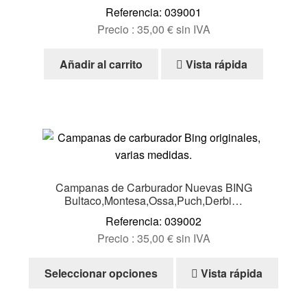
Referencia: 039001
Precio :
35,00
€
sin IVA
Añadir al carrito
Vista rápida
Campanas de Carburador Nuevas BING
Bultaco,Montesa,Ossa,Puch,Derbi…
Referencia: 039002
Precio :
35,00
€
sin IVA
Este
Seleccionar opciones
Vista rápida
producto
tiene