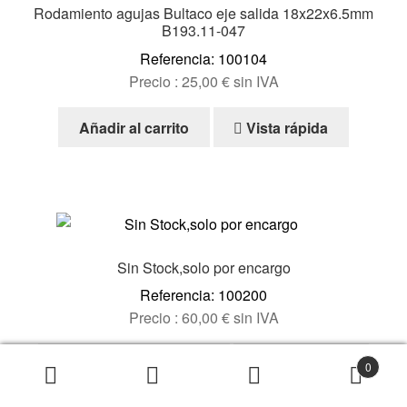
Rodamiento agujas Bultaco eje salida 18x22x6.5mm
pueden
B193.11-047
elegir
Referencia: 100104
en
Precio :
25,00
€
sin IVA
la
página
Añadir al carrito
Vista rápida
de
producto
Sin Stock,solo por encargo
Referencia: 100200
Precio :
60,00
€
sin IVA
Este
Seleccionar opciones
Vista rápida
0
producto
tiene