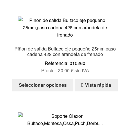
Ayuda
Español
Piñon de salida Bultaco eje pequeño 25mm,paso
cadena 428 con arandela de frenado
Referencia: 010260
Precio :
30,00
€
sin IVA
Este
Seleccionar opciones
Vista rápida
producto
tiene
múltiples
variantes.
Las
opciones