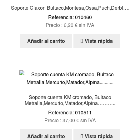
se
Soporte Claxon Bultaco,Montesa,Ossa,Puch,Derbi….
pueden
Referencia: 010460
elegir
Precio :
6,20
€
sin IVA
en
la
Añadir al carrito
Vista rápida
página
de
producto
Soporte cuenta KM cromado, Bultaco
Metralla,Mercurio,Matador,Alpina………..
Referencia: 010511
Precio :
37,00
€
sin IVA
Añadir al carrito
Vista rápida