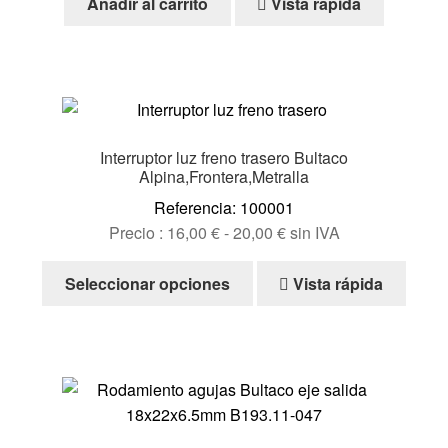
Añadir al carrito
Vista rápida
Interruptor luz freno trasero Bultaco
Alpina,Frontera,Metralla
Referencia: 100001
Rango
Precio :
16,00
€
-
20,00
€
sin IVA
de
Este
precios:
Seleccionar opciones
Vista rápida
producto
desde
tiene
16,00 €
múltiples
hasta
variantes.
20,00 €
Las
opciones
se