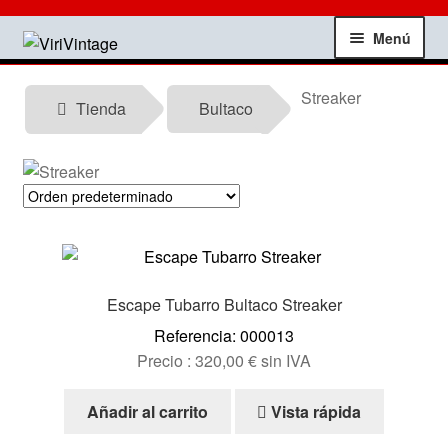
Ir
Ir
Menú
a
al
la
contenido
Tienda
Streaker
navegación
Tienda
Bultaco
Mi Cuenta
Contactar
Informacion tecnica
Escape Tubarro Bultaco Streaker
Noticias
Referencia: 000013
Precio :
320,00
€
sin IVA
Testimonios
Añadir al carrito
Vista rápida
Ofertas