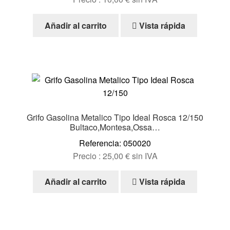
en
la
Añadir al carrito
Vista rápida
página
de
producto
Grifo Gasolina Metalico Tipo Ideal Rosca 12/150
Bultaco,Montesa,Ossa…
Referencia: 050020
Precio :
25,00
€
sin IVA
Añadir al carrito
Vista rápida