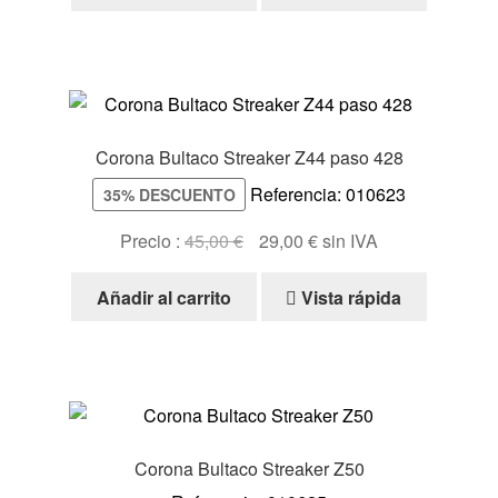
Corona Bultaco Streaker Z44 paso 428
Referencia: 010623
35% DESCUENTO
El
El
Precio :
45,00
€
29,00
€
sin IVA
precio
precio
original
actual
Añadir al carrito
Vista rápida
era:
es:
45,00 €.
29,00 €.
Corona Bultaco Streaker Z50