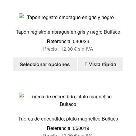
múltiples
variantes.
Las
opciones
Tapon registro embrague en gris y negro Bultaco
se
Referencia: 040024
pueden
Precio :
12,00
€
sin IVA
elegir
en
Este
Seleccionar opciones
Vista rápida
la
producto
página
tiene
de
múltiples
producto
variantes.
Las
opciones
se
Tuerca de encendido; plato magnetico Bultaco
pueden
Referencia: 050019
elegir
Precio :
10,00
€
sin IVA